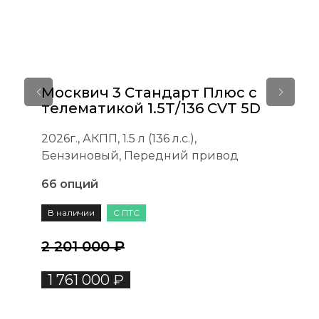
Москвич 3 Стандарт Плюс с
телематикой 1.5T/136 CVT 5D
2026г., АКПП, 1.5 л (136 л.с.),
2
Бензиновый, Передний привод
66 опций
7
В наличии
С ПТС
2 201 000 ₽
1 761 000 ₽