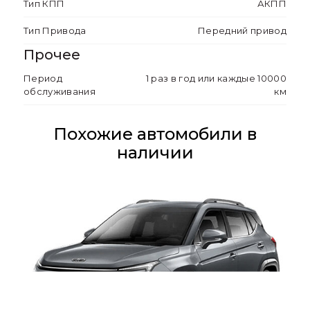
Тип КПП
АКПП
Система помощи при старте на
подъеме (HSA)
Тип Привода
Передний привод
Прочее
Импульсные
электростеклоподъёмники всех
Период
1 раз в год или каждые 10000
дверей с защитой от защемления
обслуживания
км
Подогрев передних сидений
Похожие автомобили в
наличии