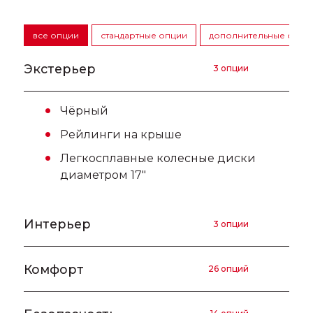
все опции
стандартные опции
дополнительные опци
Экстерьер
3 опции
Чёрный
Рейлинги на крыше
Легкосплавные колесные диски
диаметром 17"
Интерьер
3 опции
Солнцезащитные козырьки с
Комфорт
26 опций
зеркалом для водителя и
переднего пассажира
Зеркала заднего вида с