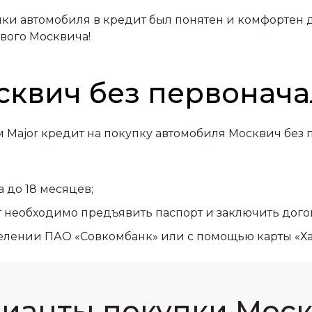
пки автомобиля в кредит был понятен и комфортен дл
вого Москвича!
сквич без первонача
 Major кредит на покупку автомобиля Москвич без 
а до 18 месяцев;
т необходимо предъявить паспорт и заключить догов
тделении ПАО «Совкомбанк» или с помощью карты «
ианты покупки Мос