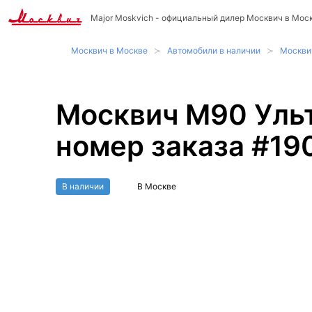
Major Moskvich
- официальный дилер Москвич в Мос
Москвич в Москве
Автомобили в наличии
Москви
Москвич М90 Ульт
номер заказа #1
В наличии
В Москве