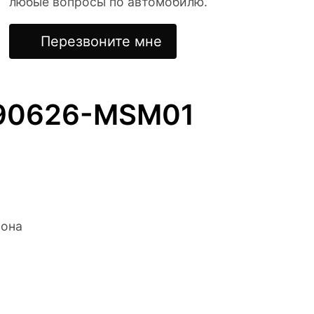
любые вопросы по автомобилю.
Перезвоните мне
190626-MSM01
лона