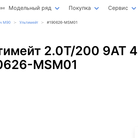
Модельный ряд
Покупка
Сервис
кве
ч М90
Ультимейт
#190626-MSM01
имейт 2.0T/200 9AT 4
90626-MSM01