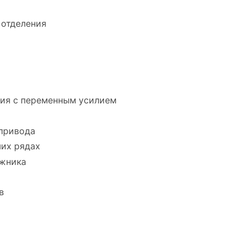
 отделения
ния с переменным усилием
 привода
них рядах
ажника
в