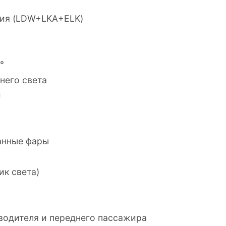
ния (LDW+LKA+ELK)
°
него света
и
анные фары
ик света)
водителя и переднего пассажира