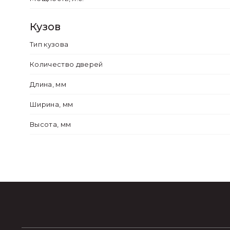
Светодиодные габаритные огни
Кузов
Трехточечные ремни безопасности для
Тип кузова
Система крепления ISOFIX
(ABS) Aнтиблокировочная система + С
Количество дверей
Светодиодные лампы дальнего и ближ
Длина, мм
Ассистент экстренного торможения (H
Ширина, мм
Предупреждение о превышении скор
Высота, мм
Звуковой сигнал для пешеходов при д
Автоматическая блокировка дверей пр
Предохранительные "детские замки" 
Система напоминания о непристегнуто
Система напоминания о непристегнуто