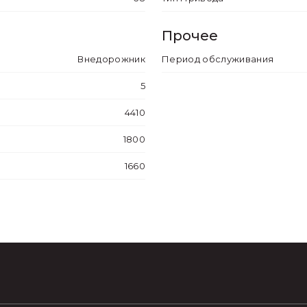
Прочее
 заднего среднего сиденья с преднатяжителями
Внедорожник
Период обслуживания
истема распределения тормозного усилия (EBD)
5
него света
4410
BA)
1800
ости
1660
вижении на малой скорости
и наборе скорости
дверей
м ремне безопасности водителя и переднего пасса
м ремне безопасности задних пассажиров