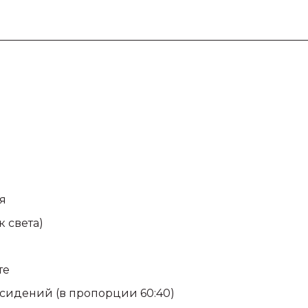
я
 света)
те
сидений (в пропорции 60:40)