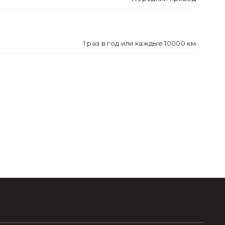
1 раз в год или каждые 10000 км
жира