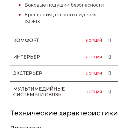
Боковые подушки безопасности
Крепления детского сиденья
ISOFIX
КОМФОРТ
9 ОПЦИЙ
Датчик дождя
ИНТЕРЬЕР
2 ОПЦИИ
Датчик света
Кожаный руль
ЭКСТЕРЬЕР
3 ОПЦИИ
Круиз-контроль
Комбинированная
Климат-контроль
МУЛЬТИМЕДИЙНЫЕ
Люк
1 ОПЦИЯ
СИСТЕМЫ И СВЯЗЬ
Электростеклоподъемники все
Черный
Обогрев передних сидений
17" легкосплавные колесные
Цветной дисплей
Технические характеристики
Электрорегулировки
диски
водительского сиденья
Двигатель