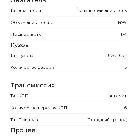
Подлокотник передних сидений
Тип двигателя
Бензиновый двигатель
Механические регулировки
пассажирского сиденья
Объем двигателя, л
1499
Мощность, л.с.
174
Кузов
Тип кузова
Лифтбэк
Количество дверей
5
Трансмиссия
Тип КПП
автомат
Количество передач КПП
6
Тип Привода
Передний привод
Прочее