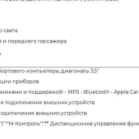
 света
я и переднего пассажира
ь
ртового компьютера, диагональ 3,5"
ации приборов
миками и поддержкой: - MP5 - Bluetooth - Apple CarP
ля подключения внешних устройств
подключения внешних устройств
/ ""М-Контроль"".** Дистанционное управление фу