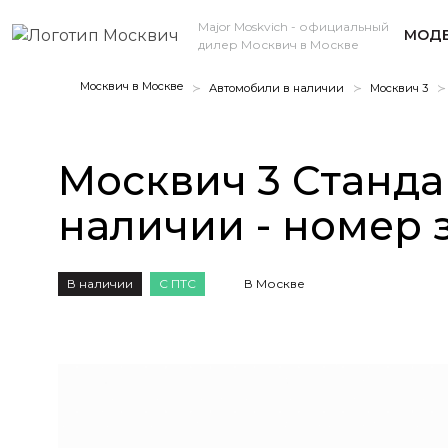
Major Moskvich
- официальный
МОДЕ
дилер Москвич в Москве
Москвич в Москве
Автомобили в наличии
Москвич 3
Москвич 3 Стандар
наличии - номер 
В наличии
С ПТС
В Москве