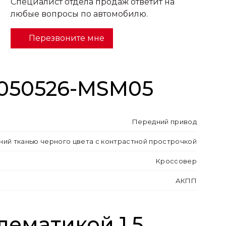
Специалист отдела продаж ответит на
любые вопросы по автомобилю.
Перезвоните мне
 050526-MSM05
Передний привод
ний тканью черного цвета с контрастной прострочкой
Кроссовер
АКПП
лематикой 1.5