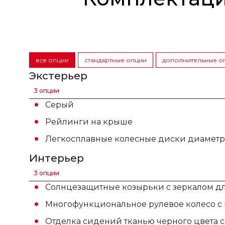
все опции
стандартные опции
дополнительные о
Экстерьер
3 опции
Серый
Рейлинги на крыше
Легкосплавные колесные диски диаметр
Интерьер
3 опции
Солнцезащитные козырьки с зеркалом дл
Многофункциональное рулевое колесо с
Отделка сидений тканью черного цвета с